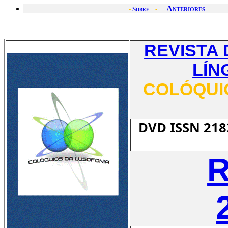
Anteriores
-
Sobre
-
REVISTA
LÍN
COLÓQUIO
DVD
ISSN 21
R